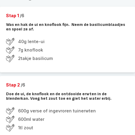
Stap 1
/6
Was en hak de ui en knoflook fijn. Neem de basilicumblaadjes
en spoel ze af.
40g lente-ui
7g knoflook
2takje basilicum
Stap 2
/6
Doe de ui, de knoflook en de ontdooide erwten in de
blenderkan. Voeg het zout toe en giet het water erbij.
600g verse of ingevroren tuinerwten
600ml water
1tl zout