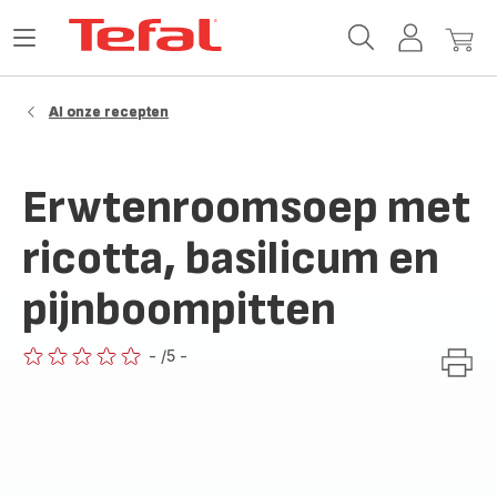
Tefal-
Open
Mijn
Mijn
startpagina
het
account
winke
menu
Al onze recepten
Erwtenroomsoep met
ricotta, basilicum en
pijnboompitten
-
/5
-
ratings.0