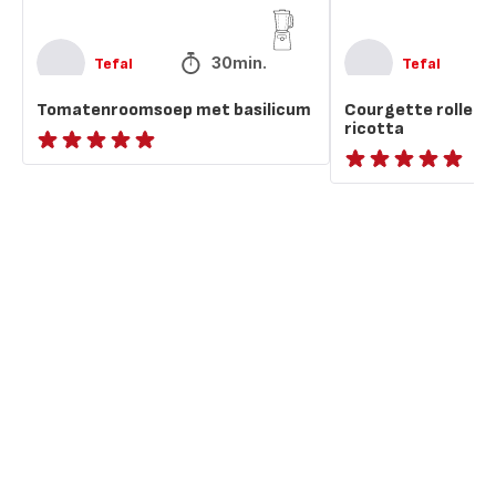
30min.
Tefal
Tefal
Tomatenroomsoep met basilicum
Courgette rolletj
ricotta
ratings.NaN
ratings.NaN