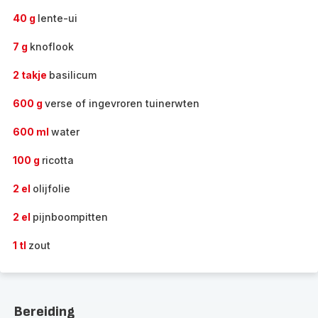
40 g
lente-ui
7 g
knoflook
2 takje
basilicum
600 g
verse of ingevroren tuinerwten
600 ml
water
100 g
ricotta
2 el
olijfolie
2 el
pijnboompitten
1 tl
zout
Bereiding