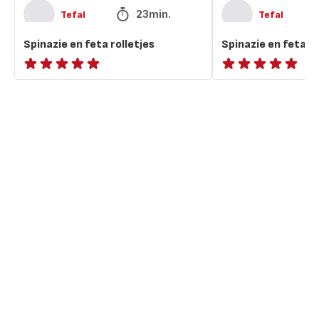
23min.
Tefal
Tefal
Spinazie en feta rolletjes
Spinazie en feta ro
ratings.NaN
ratings.NaN