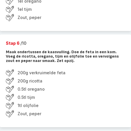
1el oregano
1el tijm
Zout, peper
Stap 6
/10
Maak ondertussen de kaasvulling. Doe de feta in een kom.
Voeg de ricotta, oregano, tijm en olijfolie toe en vervolgens
zout en peper naar smaak. Zet opzij.
200g verkruimelde feta
200g ricotta
0.5tl oregano
0.5tl tijm
1tl olijfolie
Zout, peper