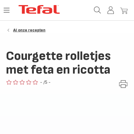
Tefal-
Open
Mijn
Mijn
startpagina
het
account
winke
menu
Al onze recepten
Courgette rolletjes
met feta en ricotta
-
/5
-
ratings.0