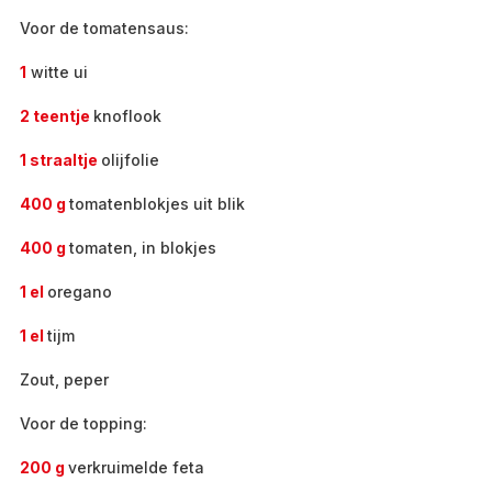
Voor de tomatensaus:
1
witte ui
2 teentje
knoflook
1 straaltje
olijfolie
400 g
tomatenblokjes uit blik
400 g
tomaten, in blokjes
1 el
oregano
1 el
tijm
Zout, peper
Voor de topping:
200 g
verkruimelde feta