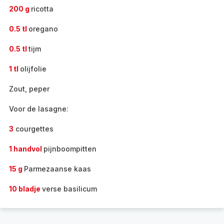
200 g
ricotta
0.5 tl
oregano
0.5 tl
tijm
1 tl
olijfolie
Zout, peper
Voor de lasagne:
3
courgettes
1 handvol
pijnboompitten
15 g
Parmezaanse kaas
10 bladje
verse basilicum