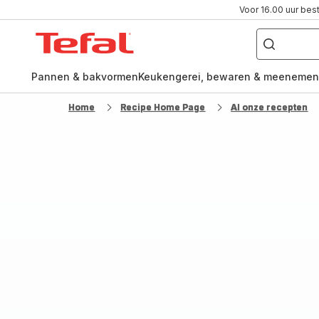
Voor 16.00 uur bes
Waar
ben
Tefal-
je
naar
startpagina
op
zoek?
Pannen & bakvormen
Keukengerei, bewaren & meenemen
Home
Recipe Home Page
Al onze recepten