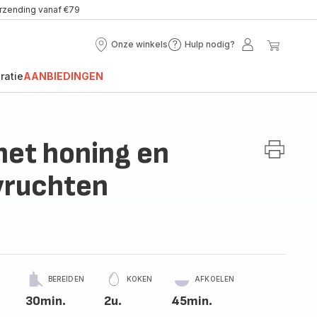
erzending vanaf €79
Onze winkels
Hulp nodig?
Onze
Hulp
Mijn
Mijn
winkels
nodig?
account
winke
ratie
AANBIEDINGEN
et honing en
vruchten
BEREIDEN
KOKEN
AFKOELEN
30min.
2u.
45min.