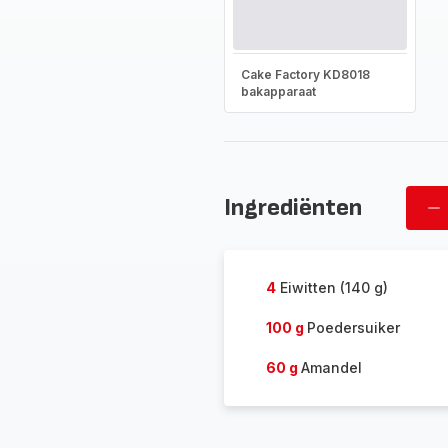
Cake Factory KD8018
bakapparaat
Ingrediënten
Ve
ov
4
Eiwitten (140 g)
100 g
Poedersuiker
60 g
Amandel