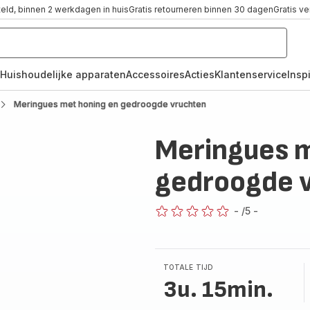
teld, binnen 2 werkdagen in huis
Gratis retourneren binnen 30 dagen
Gratis v
Huishoudelijke apparaten
Accessoires
Acties
Klantenservice
Inspi
Meringues met honing en gedroogde vruchten
Meringues m
gedroogde 
-
/5
-
ratings.0
TOTALE TIJD
3u. 15min.