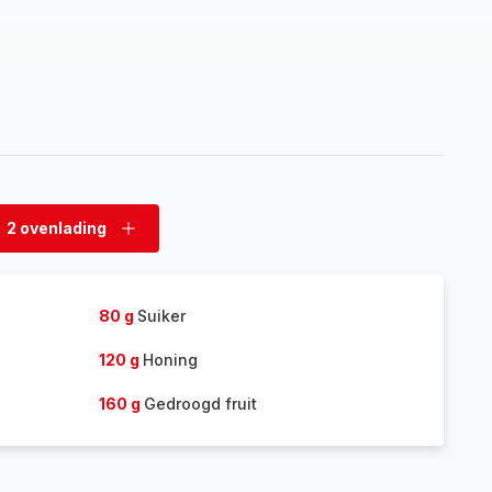
2 ovenlading
rwijder
Voeg
enlading
ovenlading
toe
80 g
Suiker
120 g
Honing
160 g
Gedroogd fruit