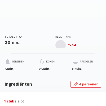
TOTALE TIJD
RECEPT VAN
30min.
Tefal
BEREIDEN
KOKEN
AFKOELEN
5min.
25min.
0min.
Ingrediënten
4 personen
1 stuk
sjalot