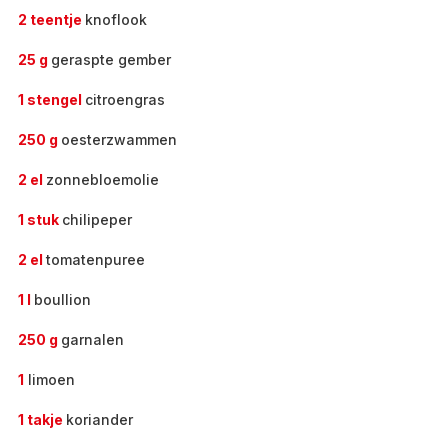
2 teentje
knoflook
25 g
geraspte gember
1 stengel
citroengras
250 g
oesterzwammen
2 el
zonnebloemolie
1 stuk
chilipeper
2 el
tomatenpuree
1 l
boullion
250 g
garnalen
1
limoen
1 takje
koriander