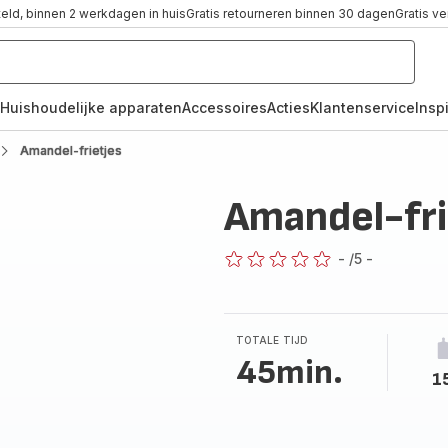
teld, binnen 2 werkdagen in huis
Gratis retourneren binnen 30 dagen
Gratis v
Huishoudelijke apparaten
Accessoires
Acties
Klantenservice
Inspi
Amandel-frietjes
Amandel-fri
-
/5
-
ratings.0
TOTALE TIJD
45min.
1