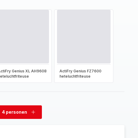
ctiFry Genius XL AH9608
ActiFry Genius FZ7600
eteluchtfriteuse
heteluchtfriteuse
4 personen
rwijder
Voeg
rsonen
personen
toe