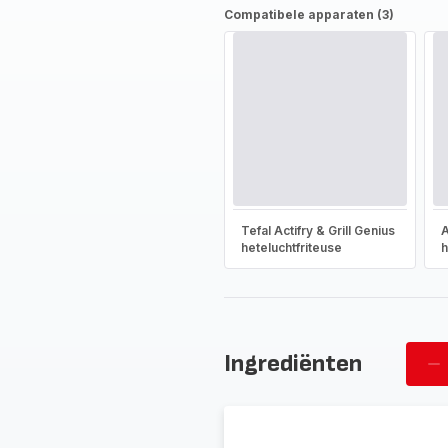
Compatibele apparaten (3)
Tefal Actifry & Grill Genius
A
heteluchtfriteuse
h
Ingrediënten
Ve
pe