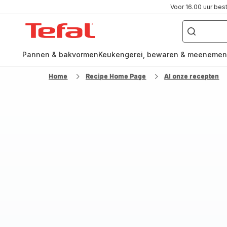
Voor 16.00 uur bes
Waar
ben
Tefal-
je
naar
startpagina
op
zoek?
Pannen & bakvormen
Keukengerei, bewaren & meenemen
Home
Recipe Home Page
Al onze recepten