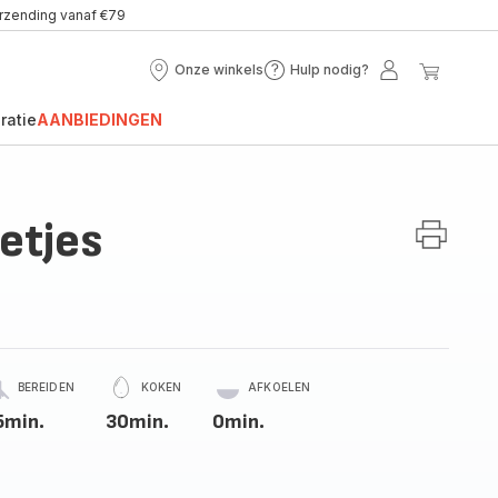
erzending vanaf €79
Onze winkels
Hulp nodig?
Onze
Hulp
Mijn
Mijn
winkels
nodig?
account
winke
ratie
AANBIEDINGEN
etjes
BEREIDEN
KOKEN
AFKOELEN
5min.
30min.
0min.