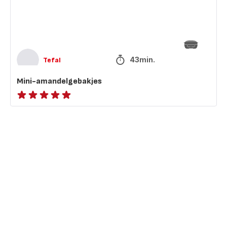
43min.
Tefal
Mini-amandelgebakjes
ratings.NaN