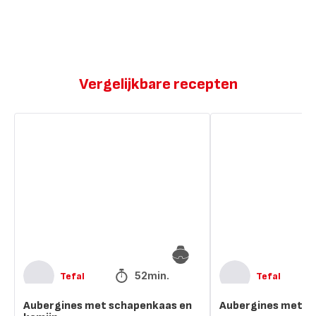
Vergelijkbare recepten
Aubergines
Aubergines
met
met
schapenkaas
mozzarella
en
komijn
52min.
Tefal
Tefal
Aubergines met schapenkaas en
Aubergines met m