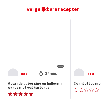
Vergelijkbare recepten
Gegrilde
Courgettes
aubergine
met
en
yoghurtsaus
halloumi
wraps
met
yoghurtsaus
34min.
Tefal
Tefal
Gegrilde aubergine en halloumi
Courgettes met y
wraps met yoghurtsaus
ratings.0
ratings.NaN