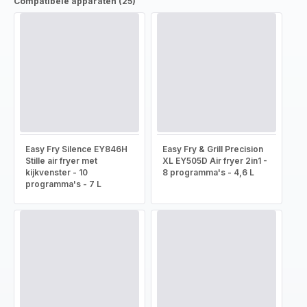
Compatibele apparaten (25)
Easy Fry Silence EY846H
Easy Fry & Grill Precision
Stille air fryer met
XL EY505D Air fryer 2in1 -
kijkvenster - 10
8 programma's - 4,6 L
programma's - 7 L