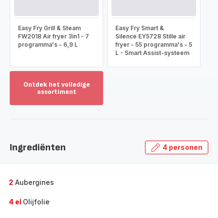
Easy Fry Grill & Steam
Easy Fry Smart &
FW2018 Air fryer 3in1 - 7
Silence EY5728 Stille air
programma's - 6,9 L
fryer - 55 programma's - 5
L - Smart Assist-systeem
Ontdek het volledige
assortiment
Toon
meer
-
Ontdek
het
Ingrediënten
4 personen
volledige
assortiment
-
2
Aubergines
4 el
Olijfolie