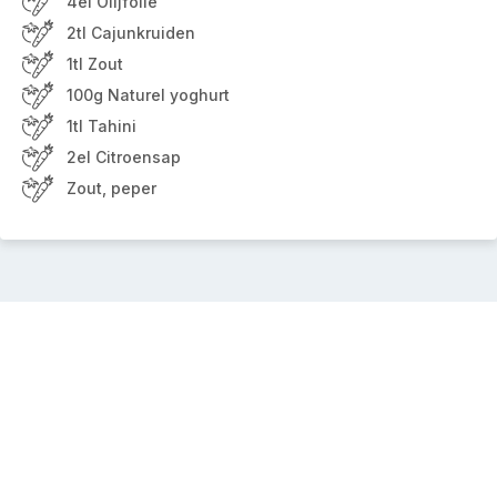
4el Olijfolie
2tl Cajunkruiden
1tl Zout
100g Naturel yoghurt
1tl Tahini
2el Citroensap
Zout, peper