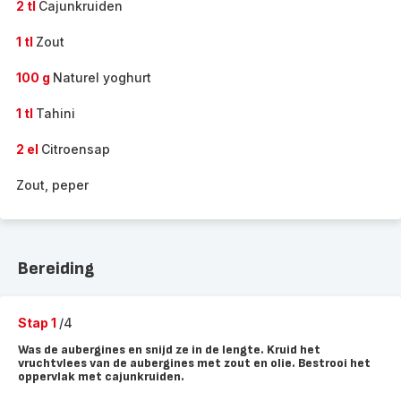
2 tl
Cajunkruiden
1 tl
Zout
100 g
Naturel yoghurt
1 tl
Tahini
2 el
Citroensap
Zout, peper
Bereiding
Stap 1
/4
Was de aubergines en snijd ze in de lengte. Kruid het
vruchtvlees van de aubergines met zout en olie. Bestrooi het
oppervlak met cajunkruiden.