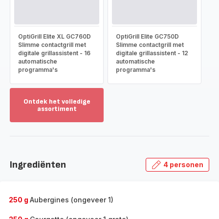
OptiGrill Elite XL GC760D
OptiGrill Elite GC750D
Slimme contactgrill met
Slimme contactgrill met
digitale grillassistent - 16
digitale grillassistent - 12
automatische
automatische
programma's
programma's
Ontdek het volledige
assortiment
Toon
meer
-
Ontdek
het
Ingrediënten
4 personen
volledige
assortiment
-
250 g
Aubergines (ongeveer 1)