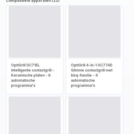
Compatibele apparaten (22)
OptiGrill GC71EL
OptiGrill 4-in-1 GC774D
Intelligente contactgrill -
Slimme contactgrill met
Keramische platen - 6
bbq-functie - 9
automatische
automatische
programma's
programma's