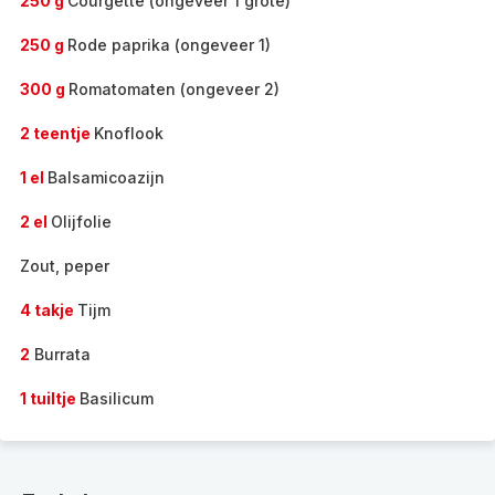
250 g
Courgette (ongeveer 1 grote)
250 g
Rode paprika (ongeveer 1)
300 g
Romatomaten (ongeveer 2)
2 teentje
Knoflook
1 el
Balsamicoazijn
2 el
Olijfolie
Zout, peper
4 takje
Tijm
2
Burrata
1 tuiltje
Basilicum