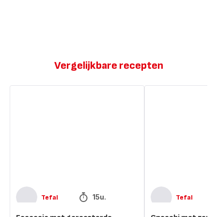
Vergelijkbare recepten
Focaccia
Gnocchi
met
met
geroosterde
zomergroenten
pompoen,
burrata,
hazelnoten
en
spinazie
15u.
Tefal
Tefal