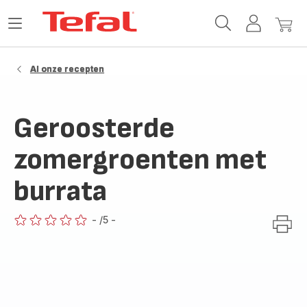
Tefal-
Open
Mijn
Mijn
startpagina
het
account
winke
menu
Al onze recepten
Geroosterde
zomergroenten met
burrata
-
/5
-
ratings.0