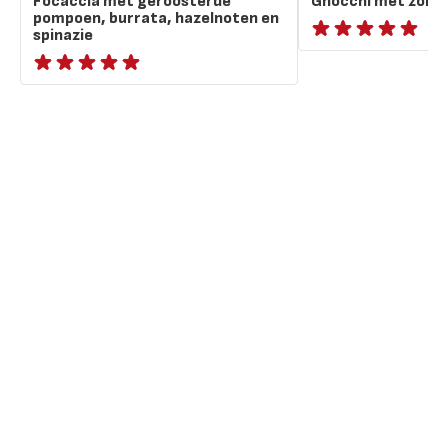
Focaccia met geroosterde
Gnocchi met zome
pompoen, burrata, hazelnoten en
spinazie
ratings.NaN
ratings.NaN