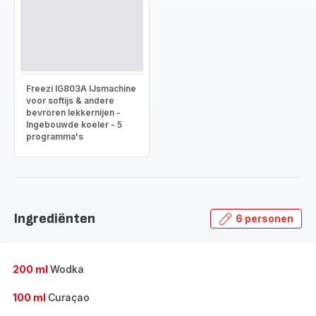
Freezi IG803A IJsmachine
voor softijs & andere
bevroren lekkernijen -
Ingebouwde koeler - 5
programma's
Ingrediënten
6 personen
200 ml
Wodka
100 ml
Curaçao