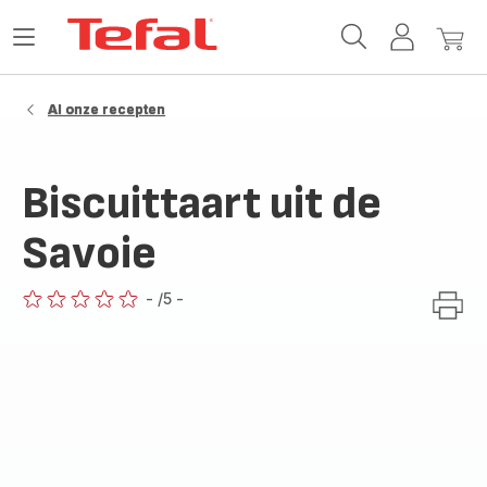
Tefal-
Open
Mijn
Mijn
startpagina
het
account
winke
menu
Al onze recepten
Biscuittaart uit de
Savoie
-
/5
-
ratings.0