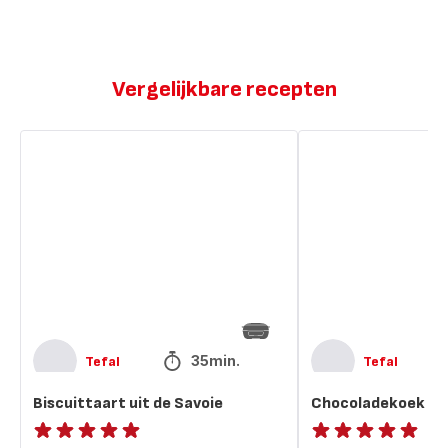
Vergelijkbare recepten
Biscuittaart
Chocoladekoek
uit
uit
de
de
Savoie
pan
35min.
Tefal
Tefal
Biscuittaart uit de Savoie
Chocoladekoek uit