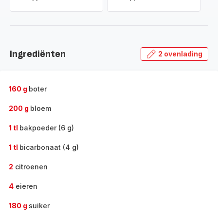
Ingrediënten
2 ovenlading
160 g
boter
200 g
bloem
1 tl
bakpoeder (6 g)
1 tl
bicarbonaat (4 g)
2
citroenen
4
eieren
180 g
suiker