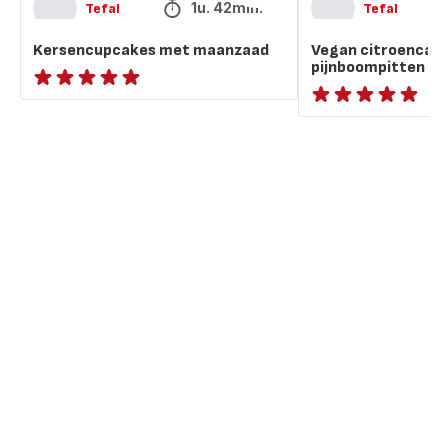
1u. 42min.
Tefal
Tefal
Kersencupcakes met maanzaad
Vegan citroencak
pijnboompitten
ratings.NaN
ratings.NaN