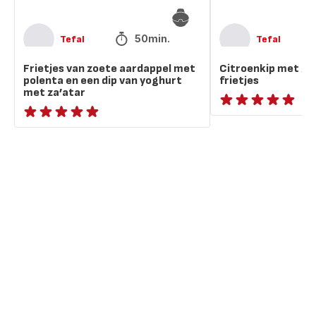
van
yoghurt
met
50min.
Tefal
Tefal
za’atar
Frietjes van zoete aardappel met
Citroenkip met zo
polenta en een dip van yoghurt
frietjes
met za’atar
ratings.NaN
Beoordeling
met
vijf
sterren
(gemiddeld)