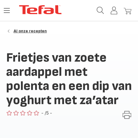
Tefal-
Open
Mijn
Mijn
startpagina
het
account
winke
menu
Al onze recepten
Frietjes van zoete
aardappel met
polenta en een dip van
yoghurt met za’atar
-
/5
-
ratings.0