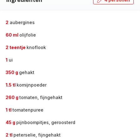
Ingrediënten
2
aubergines
60 ml
olijfolie
2 teentje
knoflook
1
ui
350 g
gehakt
1.5 tl
komijnpoeder
260 g
tomaten, fijngehakt
1 tl
tomatenpuree
45 g
pijnboompitjes, geroosterd
2 tl
peterselie, fijngehakt