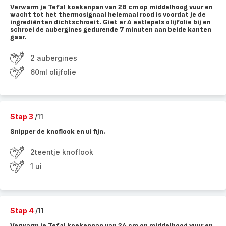
Verwarm je Tefal koekenpan van 28 cm op middelhoog vuur en
wacht tot het thermosignaal helemaal rood is voordat je de
ingrediënten dichtschroeit. Giet er 4 eetlepels olijfolie bij en
schroei de aubergines gedurende 7 minuten aan beide kanten
gaar.
2 aubergines
60ml olijfolie
Stap 3
/11
Snipper de knoflook en ui fijn.
2teentje knoflook
1 ui
Stap 4
/11
Verwarm je Tefal koekenpan van 24 cm op middelhoog vuur en