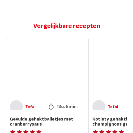
Vergelijkbare recepten
Gevulde
Kotlety
gehaktballetjes
gehaktballen
met
en
cranberrysaus
champignons
gevuld
met
kaas
13u. 5min.
Tefal
Tefal
Gevulde gehaktballetjes met
Kotlety gehaktbal
cranberrysaus
champignons gevu