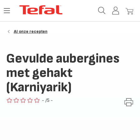
Tefal-
Open
Mijn
Mijn
startpagina
het
account
winke
menu
Al onze recepten
Gevulde aubergines
met gehakt
(Karniyarik)
-
/5
-
ratings.0