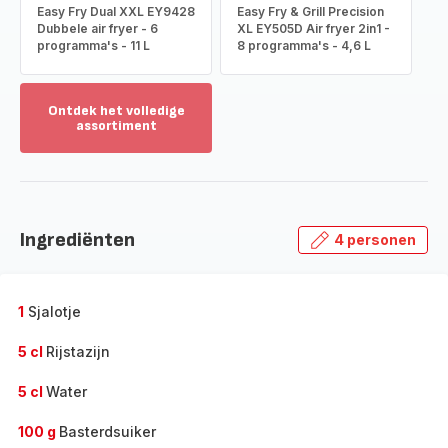
Easy Fry Dual XXL EY9428
Easy Fry & Grill Precision
Dubbele air fryer - 6
XL EY505D Air fryer 2in1 -
programma's - 11 L
8 programma's - 4,6 L
Ontdek het volledige
assortiment
Toon
meer
-
Ontdek
het
Ingrediënten
4 personen
volledige
assortiment
-
1
Sjalotje
5 cl
Rijstazijn
5 cl
Water
100 g
Basterdsuiker