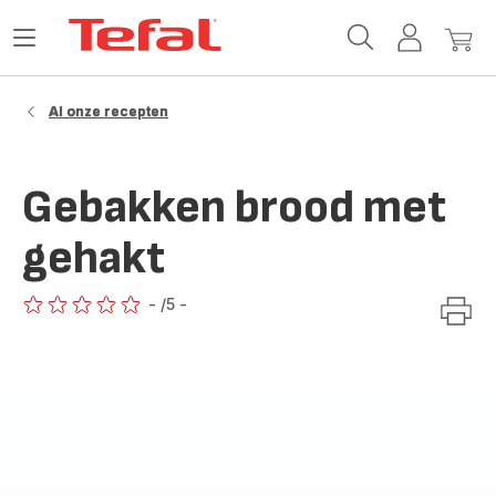
Tefal-
Open
Mijn
Mijn
startpagina
het
account
winke
menu
Al onze recepten
Gebakken brood met
gehakt
-
/5
-
ratings.0