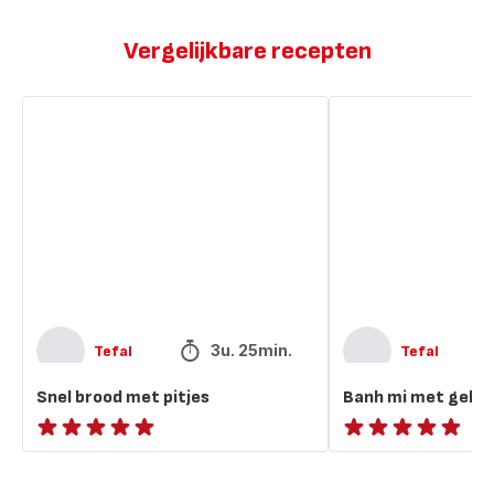
Vergelijkbare recepten
Snel
Banh
brood
mi
met
met
pitjes
gehaktballen
3u. 25min.
Tefal
Tefal
Snel brood met pitjes
Banh mi met gehak
ratings.NaN
ratings.NaN