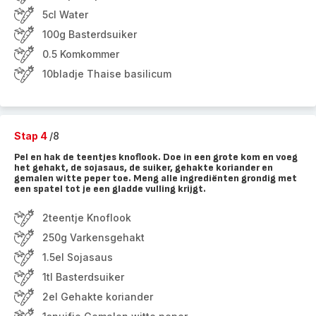
5cl Water
100g Basterdsuiker
0.5 Komkommer
10bladje Thaise basilicum
Stap 4
/8
Pel en hak de teentjes knoflook. Doe in een grote kom en voeg
het gehakt, de sojasaus, de suiker, gehakte koriander en
gemalen witte peper toe. Meng alle ingrediënten grondig met
een spatel tot je een gladde vulling krijgt.
2teentje Knoflook
250g Varkensgehakt
1.5el Sojasaus
1tl Basterdsuiker
2el Gehakte koriander