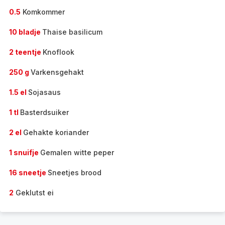
0.5
Komkommer
10 bladje
Thaise basilicum
2 teentje
Knoflook
250 g
Varkensgehakt
1.5 el
Sojasaus
1 tl
Basterdsuiker
2 el
Gehakte koriander
1 snuifje
Gemalen witte peper
16 sneetje
Sneetjes brood
2
Geklutst ei