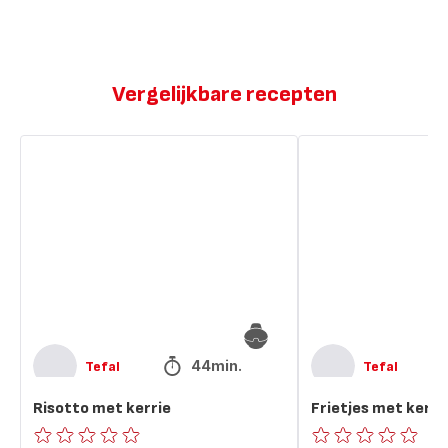
Vergelijkbare recepten
Risotto
Frietjes
met
met
kerrie
kerrie
44min.
Tefal
Tefal
Risotto met kerrie
Frietjes met kerri