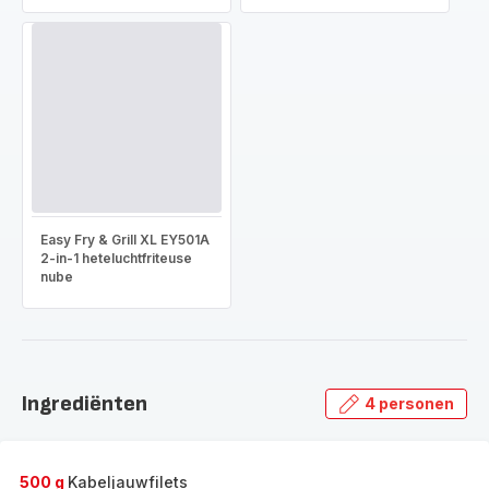
Easy Fry & Grill XL EY501A
2-in-1 heteluchtfriteuse
nube
Ingrediënten
4 personen
500 g
Kabeljauwfilets