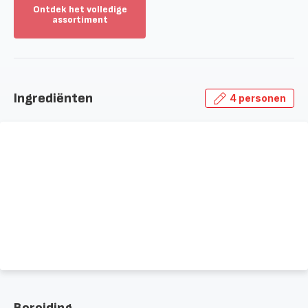
Ontdek het volledige
assortiment
Toon
meer
-
Ontdek
het
Ingrediënten
4 personen
volledige
assortiment
-