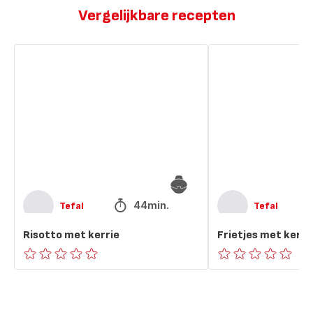
Vergelijkbare recepten
Risotto
Frietjes
met
met
kerrie
kerrie
44min.
Tefal
Tefal
Risotto met kerrie
Frietjes met kerri
ratings.0
ratings.0