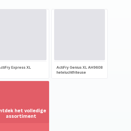
ctiFry Express XL
ActiFry Genius XL AH9608
heteluchtfriteuse
ntdek het volledige
assortiment
oon
eer