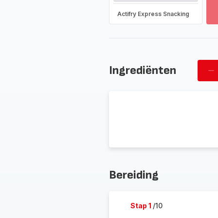
-
On
Actifry Express Snacking
he
vo
as
-
Ingrediënten
Ve
pe
Bereiding
Stap 1
/10