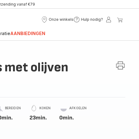
erzending vanaf €79
Onze winkels
Hulp nodig?
Onze
Hulp
Mijn
Mijn
winkels
nodig?
account
winke
ratie
AANBIEDINGEN
 met olijven
BEREIDEN
KOKEN
AFKOELEN
0min.
23min.
0min.