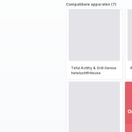
Compatibele apparaten (7)
Tefal Actifry & Grill Genius
A
heteluchtfriteuse
O
T
m