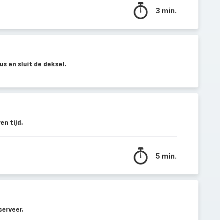
3 min.
us en sluit de deksel.
n tijd.
5 min.
serveer.