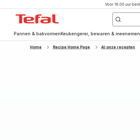
Voor 16.00 uur bes
Waar
ben
Tefal-
je
naar
startpagina
op
zoek?
Pannen & bakvormen
Keukengerei, bewaren & meenemen
Home
Recipe Home Page
Al onze recepten