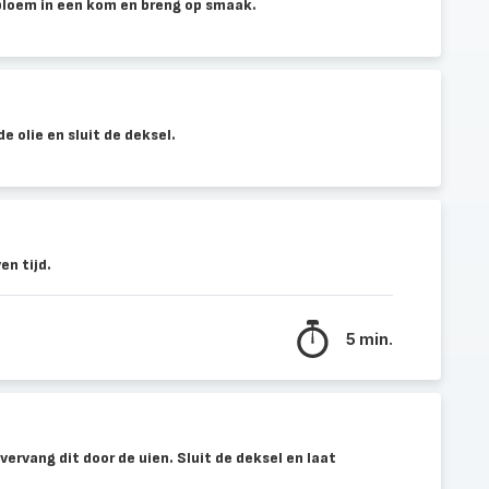
bloem in een kom en breng op smaak.
e olie en sluit de deksel.
n tijd.
5 min.
vervang dit door de uien. Sluit de deksel en laat