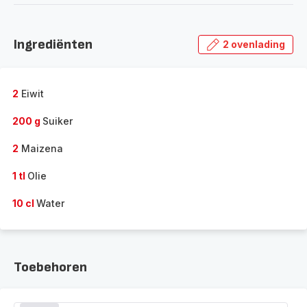
Ingrediënten
2 ovenlading
2
Eiwit
200 g
Suiker
2
Maizena
1 tl
Olie
10 cl
Water
Toebehoren