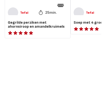
25min.
Tefal
Tefal
Gegrilde perziken met
Soep met 4 groen
ahornsiroop en amandelkruimels
ratings.NaN
ratings.NaN