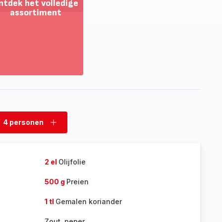
ntdek het volledige
assortiment
oon
eer
tdek
t
lledige
sortiment
4 personen
rwijder
Voeg
rsonen
personen
toe
2 el
Olijfolie
500 g
Preien
1 tl
Gemalen koriander
Zout, peper