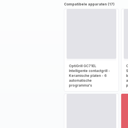
Compatibele apparaten (17)
OptiGrill GC71EL
O
Intelligente contactgrill -
S
Keramische platen - 6
b
automatische
a
programma's