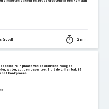
od 2 minuten bakken en zet de croutons in een kom aan
 (rood)
2 min.
naccessoire in plaats van de croutons. Voeg de
er, water, zout en peper toe. Sluit de gril en bak 15
s het kookproces.
er