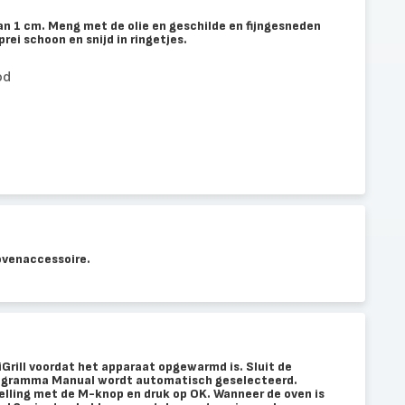
van 1 cm. Meng met de olie en geschilde en fijngesneden
rei schoon en snijd in ringetjes.
od
ovenaccessoire.
iGrill voordat het apparaat opgewarmd is. Sluit de
programma Manual wordt automatisch geselecteerd.
elling met de M-knop en druk op OK. Wanneer de oven is