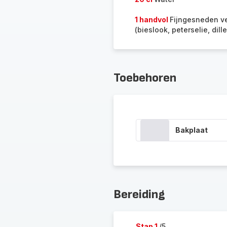
1 handvol
Fijngesneden v
(bieslook, peterselie, dille
Toebehoren
Bakplaat
Bereiding
Stap 1
/5