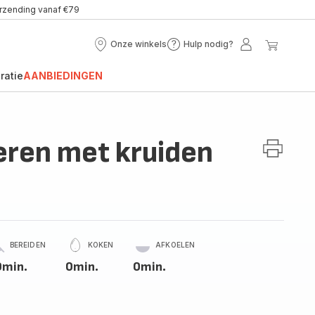
erzending vanaf €79
Onze winkels
Hulp nodig?
Onze
Hulp
Mijn
Mijn
winkels
nodig?
account
winke
ratie
AANBIEDINGEN
eren met kruiden
BEREIDEN
KOKEN
AFKOELEN
0min.
0min.
0min.