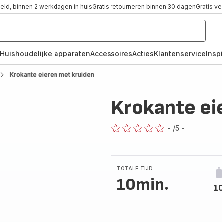
teld, binnen 2 werkdagen in huis
Gratis retourneren binnen 30 dagen
Gratis v
Huishoudelijke apparaten
Accessoires
Acties
Klantenservice
Inspi
Krokante eieren met kruiden
Krokante ei
-
/5
-
ratings.0
TOTALE TIJD
10min.
1