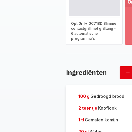
O
T
m
OptiGrill+ GC718D Slimme
-
contactgrill met grilltang -
On
6 automatische
he
programma's
vo
as
-
Ingrediënten
Ve
pe
100 g
Gedroogd brood
2 teentje
Knoflook
1 tl
Gemalen komijn
20 cl
Water