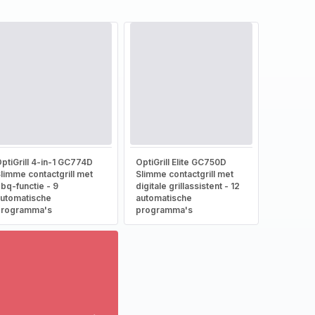
ptiGrill 4-in-1 GC774D
OptiGrill Elite GC750D
limme contactgrill met
Slimme contactgrill met
bq-functie - 9
digitale grillassistent - 12
utomatische
automatische
programma's
programma's