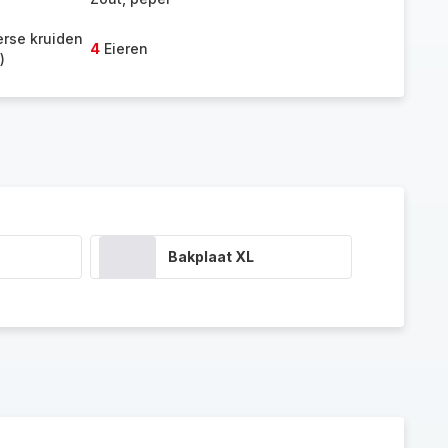
erse kruiden
4
Eieren
)
Bakplaat XL