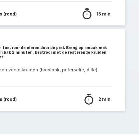
 (rood)
15 min.
n toe, roer de eieren door de prei. Breng op smaak met
l en bak 2 minuten. Bestrooi met de resterende kruiden
ct.
n verse kruiden (bieslook, peterselie, dille)
 (rood)
2 min.