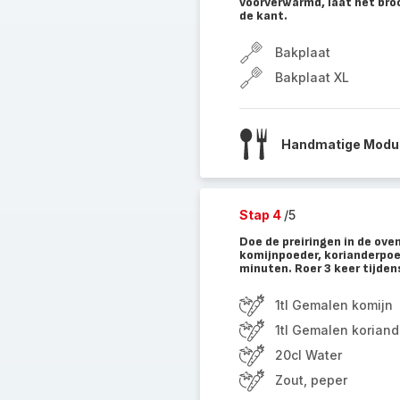
voorverwarmd, laat het bro
de kant.
Bakplaat
Bakplaat XL
Handmatige Modus
Stap 4
/5
Doe de preiringen in de ove
komijnpoeder, korianderpoed
minuten. Roer 3 keer tijden
1tl Gemalen komijn
1tl Gemalen koriand
20cl Water
Zout, peper