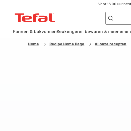
Voor 16.00 uur bes
Waar
ben
Tefal-
je
naar
startpagina
op
zoek?
Pannen & bakvormen
Keukengerei, bewaren & meenemen
Home
Recipe Home Page
Al onze recepten