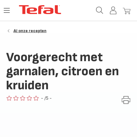
Tefal-
Open
Mijn
Mijn
startpagina
het
account
winke
menu
Al onze recepten
Voorgerecht met
garnalen, citroen en
kruiden
-
/5
-
ratings.0