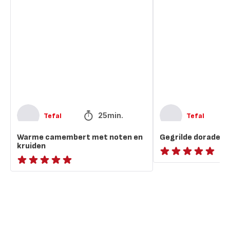
Warme
Gegrilde
camembert
dorade
met
met
noten
kruiden
en
kruiden
25min.
Tefal
Tefal
Warme camembert met noten en
Gegrilde dorade m
kruiden
ratings.NaN
ratings.NaN