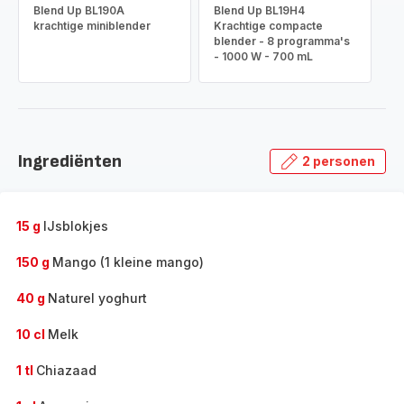
Blend Up BL190A
Blend Up BL19H4
krachtige miniblender
Krachtige compacte
blender - 8 programma's
- 1000 W - 700 mL
Ingrediënten
2 personen
15 g
IJsblokjes
150 g
Mango (1 kleine mango)
40 g
Naturel yoghurt
10 cl
Melk
1 tl
Chiazaad