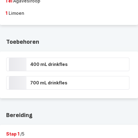
1 el
Agavesiroop
1
Limoen
Toebehoren
400 mL drinkfles
700 mL drinkfles
Bereiding
Stap 1
/5