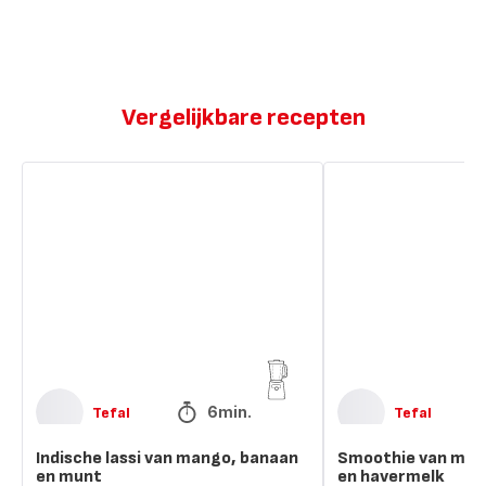
Vergelijkbare recepten
Indische
Smoothie
lassi
van
van
mango,
mango,
chiazaadjes
banaan
en
en
havermelk
munt
6min.
Tefal
Tefal
Indische lassi van mango, banaan
Smoothie van man
en munt
en havermelk