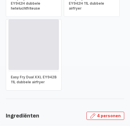
EY942H dubbele
EY942H 11L dubbele
heteluchtfriteuse
airfryer
Easy Fry Dual XXL EY942B
11L dubbele airfryer
Ingrediënten
4 personen