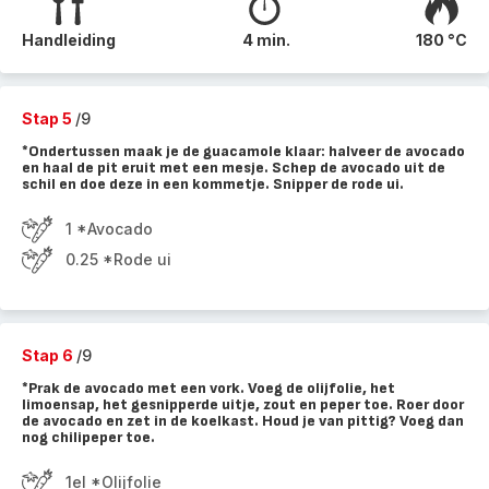
Handleiding
4 min.
180 °C
Stap 5
/9
*Ondertussen maak je de guacamole klaar: halveer de avocado
en haal de pit eruit met een mesje. Schep de avocado uit de
schil en doe deze in een kommetje. Snipper de rode ui.
1 *Avocado
0.25 *Rode ui
Stap 6
/9
*Prak de avocado met een vork. Voeg de olijfolie, het
limoensap, het gesnipperde uitje, zout en peper toe. Roer door
de avocado en zet in de koelkast. Houd je van pittig? Voeg dan
nog chilipeper toe.
1el *Olijfolie