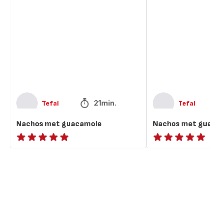
met
met
guacamole
guacamole
en
salsa
21min.
Tefal
Tefal
Nachos met guacamole
Nachos met guaca
ratings.NaN
ratings.NaN