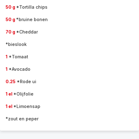
50 g
*Tortilla chips
50 g
*bruine bonen
70 g
*Cheddar
*bieslook
1
*Tomaat
1
*Avocado
0.25
*Rode ui
1 el
*Olijfolie
1 el
*Limoensap
*zout en peper