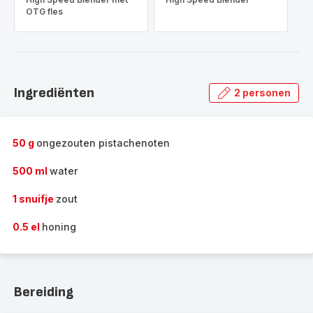
OTG fles
Ingrediënten
2 personen
50 g
ongezouten pistachenoten
500 ml
water
1 snuifje
zout
0.5 el
honing
Bereiding