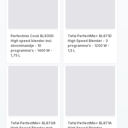
Perfectmix Cook BL83SD
Tefal PerfectMix+ BL871D
High speed blender incl.
High Speed Blender - 3
stoommandje - 10
programma's - 1200 W -
programma's - 1400 W -
1,5 L
1,75 L
Tefal PerfectMix+ BL87G8
Tefal PerfectMix+ BL871A
High Speed Blender met
High Speed Blender