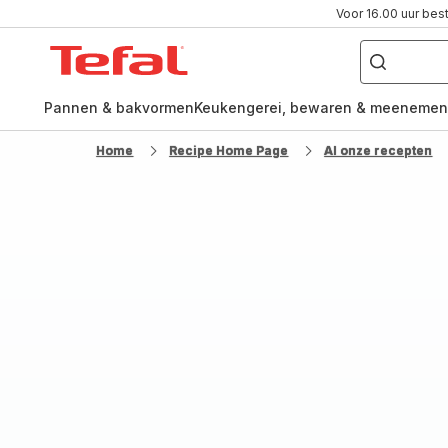
Voor 16.00 uur bes
Waar
ben
Tefal-
je
naar
startpagina
op
zoek?
Pannen & bakvormen
Keukengerei, bewaren & meenemen
Home
Recipe Home Page
Al onze recepten