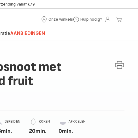
erzending vanaf €79
Onze winkels
Hulp nodig?
Onze
Hulp
Mijn
Mijn
winkels
nodig?
account
winke
ratie
AANBIEDINGEN
osnoot met
 fruit
BEREIDEN
KOKEN
AFKOELEN
5min.
20min.
0min.