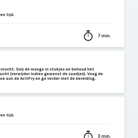
n tijd.
7 min.
vrucht. Snij de mango in stukjes en behoud het
ucht (verwijder indien gewenst de zaadjes). Voeg de
e aan de ActiFry en ga verder met de bereiding.
n tijd.
3 min.