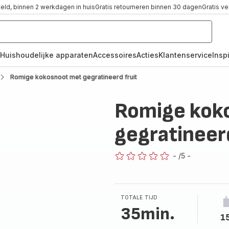
teld, binnen 2 werkdagen in huis
Gratis retourneren binnen 30 dagen
Gratis v
Huishoudelijke apparaten
Accessoires
Acties
Klantenservice
Inspi
Romige kokosnoot met gegratineerd fruit
Romige kok
gegratineerd
-
/5
-
ratings.0
TOTALE TIJD
35min.
1