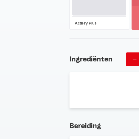
T
m
-
On
ActiFry Plus
he
vo
as
-
Ingrediënten
Ve
pe
Bereiding