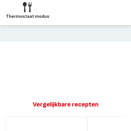
Thermostaat modus
Vergelijkbare recepten
Mediterraanse
Gebakken
groentesoep
struisvogel
met
met