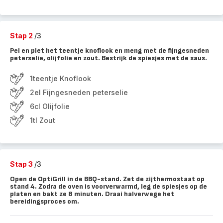
Stap 2
/3
Pel en plet het teentje knoflook en meng met de fijngesneden
peterselie, olijfolie en zout. Bestrijk de spiesjes met de saus.
1teentje Knoflook
2el Fijngesneden peterselie
6cl Olijfolie
1tl Zout
Stap 3
/3
Open de OptiGrill in de BBQ-stand. Zet de zijthermostaat op
stand 4. Zodra de oven is voorverwarmd, leg de spiesjes op de
platen en bakt ze 8 minuten. Draai halverwege het
bereidingsproces om.