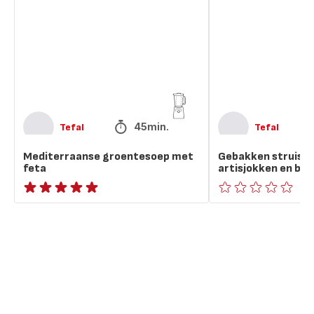
feta
artisjokken
en
boekweit
45min.
Tefal
Tefal
Mediterraanse groentesoep met
Gebakken struisv
feta
artisjokken en bo
ratings.NaN
ratings.0