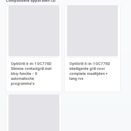
Compatibele apparaten (3)
OptiGrill 4-in-1 GC774D
OptiGrill 4-in-1 GC776D
Slimme contactgrill met
intelligente grill voor
bbq-functie - 9
complete maaltijden +
automatische
tang rvs
programma's