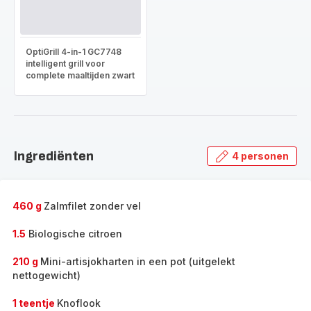
OptiGrill 4-in-1 GC7748
intelligent grill voor
complete maaltijden zwart
Ingrediënten
4 personen
460 g
Zalmfilet zonder vel
1.5
Biologische citroen
210 g
Mini-artisjokharten in een pot (uitgelekt
nettogewicht)
1 teentje
Knoflook