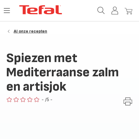
Tefal-
Open
Mijn
Mijn
startpagina
het
account
winke
menu
Al onze recepten
Spiezen met
Mediterraanse zalm
en artisjok
-
/5
-
ratings.0