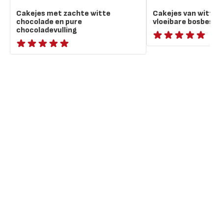
Cakejes met zachte witte
Cakejes van witte
chocolade en pure
vloeibare bosbesse
chocoladevulling
ratings.NaN
ratings.NaN