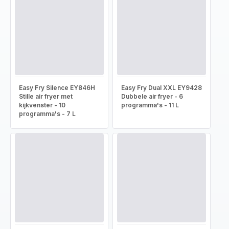
Easy Fry Silence EY846H
Easy Fry Dual XXL EY9428
Stille air fryer met
Dubbele air fryer - 6
kijkvenster - 10
programma's - 11 L
programma's - 7 L