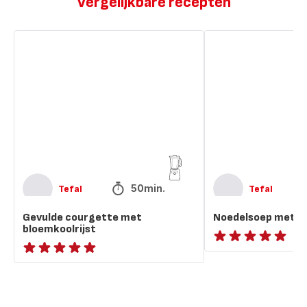
Vergelijkbare recepten
Gevulde
Noedelsoep
courgette
met
met
garnalen
bloemkoolrijst
50min.
Tefal
Tefal
Gevulde courgette met
Noedelsoep met g
bloemkoolrijst
ratings.NaN
ratings.NaN