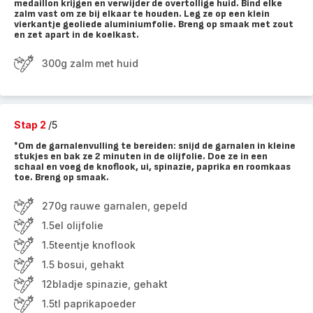
medaillon krijgen en verwijder de overtollige huid. Bind elke
zalm vast om ze bij elkaar te houden. Leg ze op een klein
vierkantje geoliede aluminiumfolie. Breng op smaak met zout
en zet apart in de koelkast.
300g zalm met huid
Stap 2
/5
*Om de garnalenvulling te bereiden: snijd de garnalen in kleine
stukjes en bak ze 2 minuten in de olijfolie. Doe ze in een
schaal en voeg de knoflook, ui, spinazie, paprika en roomkaas
toe. Breng op smaak.
270g rauwe garnalen, gepeld
1.5el olijfolie
1.5teentje knoflook
1.5 bosui, gehakt
12bladje spinazie, gehakt
1.5tl paprikapoeder