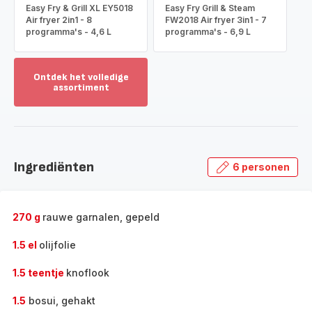
Easy Fry & Grill XL EY5018
Easy Fry Grill & Steam
Air fryer 2in1 - 8
FW2018 Air fryer 3in1 - 7
programma's - 4,6 L
programma's - 6,9 L
Ontdek het volledige
assortiment
Toon
meer
-
Ontdek
het
Ingrediënten
6 personen
volledige
assortiment
-
270 g
rauwe garnalen, gepeld
1.5 el
olijfolie
1.5 teentje
knoflook
1.5
bosui, gehakt