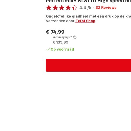
Perfectmix+ BL811D High speed ble
Score
4.4
/5
-
82 Reviews
ratings.4.4
Ongelofelijke gladheid met één druk op de kn
Verzonden door
Tefal Shop
€ 74,99
Prijs
Adviesprijs
*
€ 139,99
Op voorraad