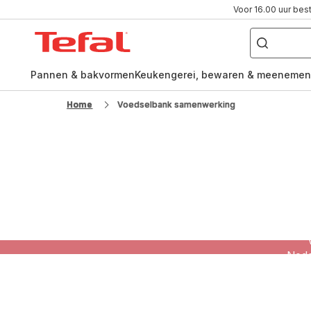
Voor 16.00 uur bes
Waar
ben
Tefal-
je
naar
startpagina
op
zoek?
Pannen & bakvormen
Keukengerei, bewaren & meenemen
Home
Voedselbank samenwerking
Bij e
Nede