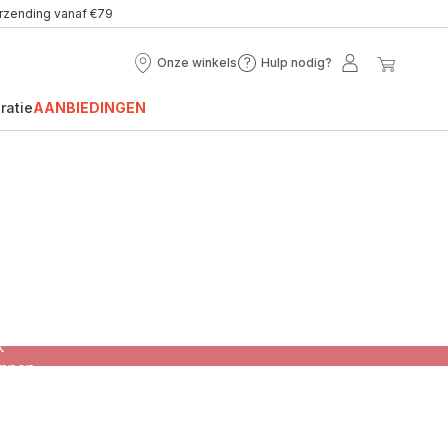
erzending vanaf €79
Onze winkels
Hulp nodig?
Onze
Hulp
Mijn
Mijn
winkels
nodig?
account
winke
ratie
AANBIEDINGEN
or een
k
unnen