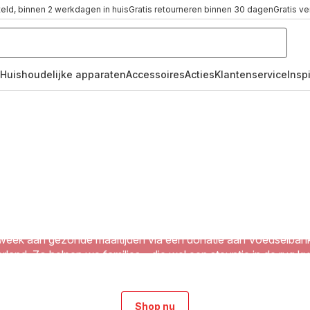
teld, binnen 2 werkdagen in huis
Gratis retourneren binnen 30 dagen
Gratis v
Huishoudelijke apparaten
Accessoires
Acties
Klantenservice
Inspi
Jij shopt, wij doneren
Tefal steunt de Voedselbank
lke bestelling vanaf €75 in onze shop, helpen wij één gezin vo
week aan gezonde maaltijden via een donatie aan Voedselban
rland. Zo helpen we families – die wel een steuntje in de rug k
gebruiken - aan gezonde voeding.
Shop nu