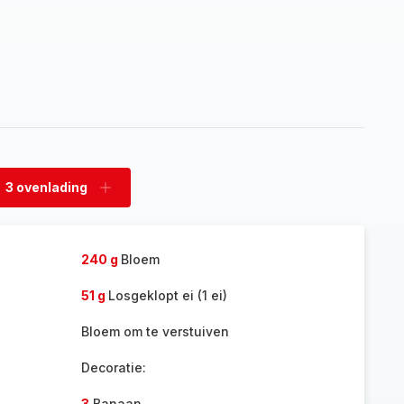
3 ovenlading
rwijder
Voeg
enlading
ovenlading
toe
240 g
Bloem
51 g
Losgeklopt ei (1 ei)
Bloem om te verstuiven
Decoratie:
3
Banaan