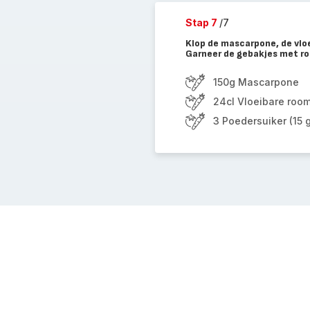
Stap 7
/7
Klop de mascarpone, de vloe
Garneer de gebakjes met ro
150g Mascarpone
24cl Vloeibare room
3 Poedersuiker (15 g