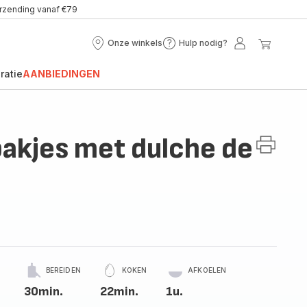
erzending vanaf €79
Onze winkels
Hulp nodig?
Onze
Hulp
Mijn
Mijn
winkels
nodig?
account
winke
ratie
AANBIEDINGEN
akjes met dulche de
BEREIDEN
KOKEN
AFKOELEN
30min.
22min.
1u.