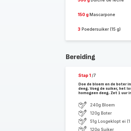
150 g
Mascarpone
3
Poedersuiker (15 g)
Bereiding
Stap 1
/7
Doe de bloem en de boter i
deeg. Voeg de suiker, het l
homogeen deeg. Zet 1 uur i
240g Bloem
120g Boter
51g Losgeklopt ei (1 
120g Suiker