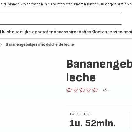
teld, binnen 2 werkdagen in huis
Gratis retourneren binnen 30 dagen
Gratis v
Huishoudelijke apparaten
Accessoires
Acties
Klantenservice
Inspi
Bananengebakjes met dulche de leche
Bananengeb
leche
-
/5
-
ratings.0
TOTALE TIJD
1u. 52min.