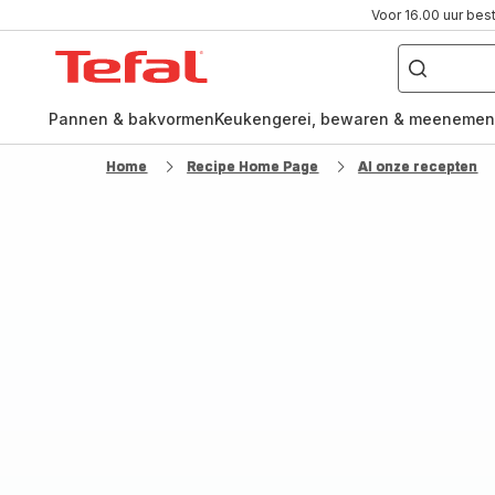
Voor 16.00 uur bes
Waar
ben
Tefal-
je
naar
startpagina
op
zoek?
Pannen & bakvormen
Keukengerei, bewaren & meenemen
Home
Recipe Home Page
Al onze recepten