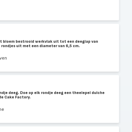
t bloem bestrooid werkvlak uit tot een deeglap van
 rondjes uit met een diameter van 6,5 cm.
iven
ondje deeg. Doe op elk rondje deeg een theelepel dulche
 de Cake Factory.
he