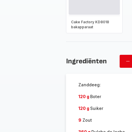
Cake Factory KD8018
bakapparaat
Ingrediënten
Ve
ov
Zanddeeg:
120 g
Boter
120 g
Suiker
9
Zout
360 g
Dulche de leche