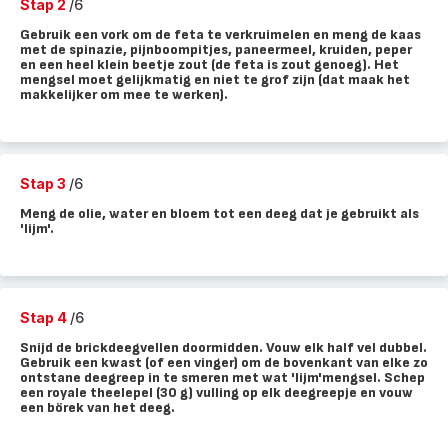
Stap 2
/6
Gebruik een vork om de feta te verkruimelen en meng de kaas
met de spinazie, pijnboompitjes, paneermeel, kruiden, peper
en een heel klein beetje zout (de feta is zout genoeg). Het
mengsel moet gelijkmatig en niet te grof zijn (dat maak het
makkelijker om mee te werken).
Stap 3
/6
Meng de olie, water en bloem tot een deeg dat je gebruikt als
'lijm'.
Stap 4
/6
Snijd de brickdeegvellen doormidden. Vouw elk half vel dubbel.
Gebruik een kwast (of een vinger) om de bovenkant van elke zo
ontstane deegreep in te smeren met wat 'lijm'mengsel. Schep
een royale theelepel (30 g) vulling op elk deegreepje en vouw
een börek van het deeg.