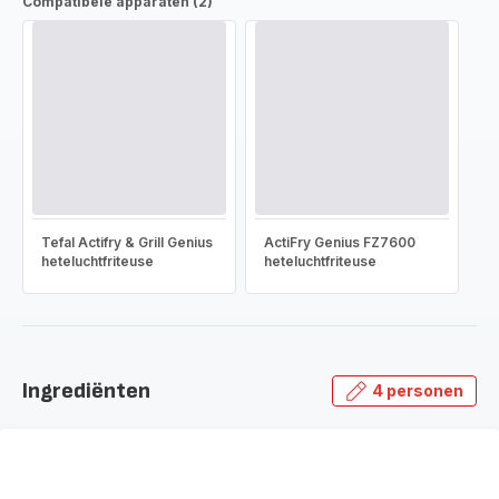
Compatibele apparaten (2)
Tefal Actifry & Grill Genius
ActiFry Genius FZ7600
heteluchtfriteuse
heteluchtfriteuse
Ingrediënten
4 personen