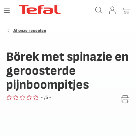
Tefal-
Open
Mijn
Mijn
startpagina
het
account
winke
menu
Al onze recepten
Börek met spinazie en
geroosterde
pijnboompitjes
-
/5
-
ratings.0