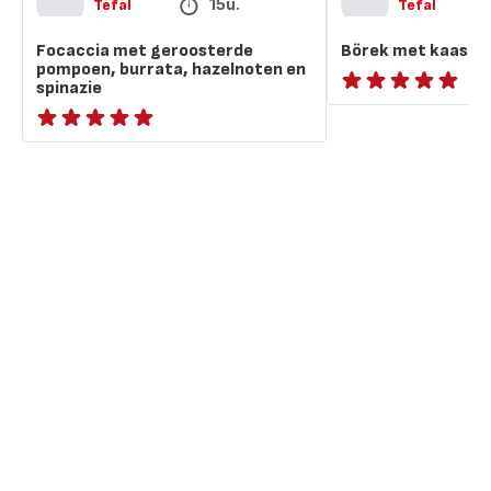
15u.
Tefal
Tefal
Focaccia met geroosterde
Börek met kaas en
pompoen, burrata, hazelnoten en
spinazie
ratings.NaN
ratings.NaN