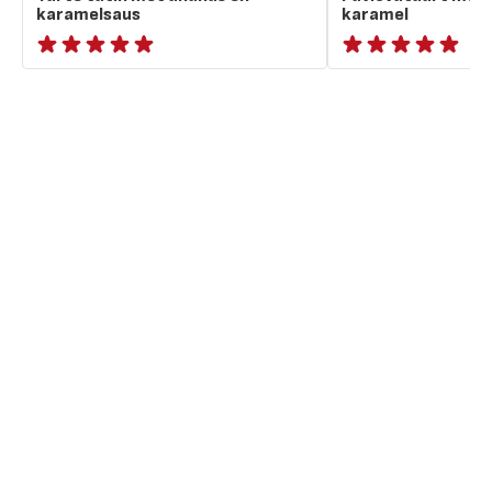
karamelsaus
karamel
ratings.NaN
ratings.NaN