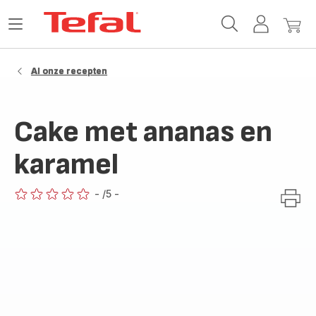
Tefal-
Open
Mijn
Mijn
startpagina
het
account
winke
menu
Al onze recepten
Cake met ananas en
karamel
-
/5
-
ratings.0