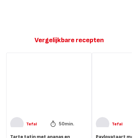
Vergelijkbare recepten
Tarte
Pavlovataart
tatin
met
met
chocolade
ananas
en
en
karamel
karamelsaus
50min.
Tefal
Tefal
Tarte tatin met ananas en
Pavlovataart met 