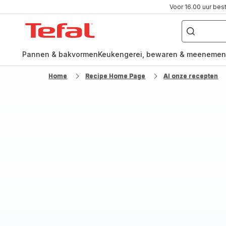
Voor 16.00 uur bes
Waar
ben
Tefal-
je
naar
startpagina
op
zoek?
Pannen & bakvormen
Keukengerei, bewaren & meenemen
Home
Recipe Home Page
Al onze recepten