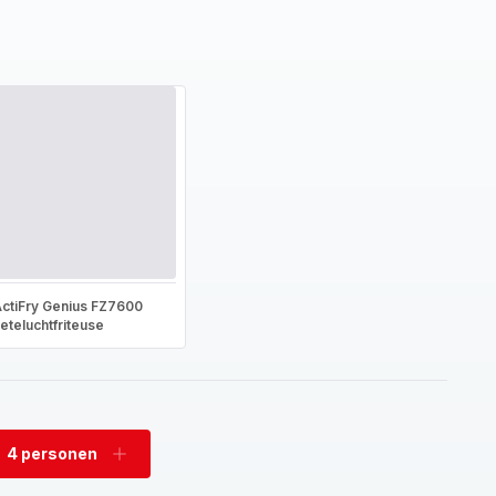
ctiFry Genius FZ7600
eteluchtfriteuse
4 personen
rwijder
Voeg
rsonen
personen