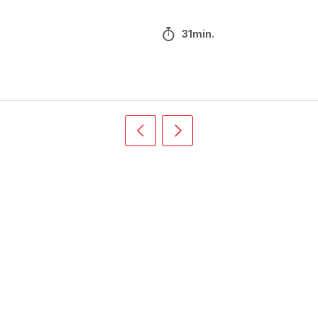
31min.
Vorige
Volgende
Recipe
Recipe
card
card
slider
slider