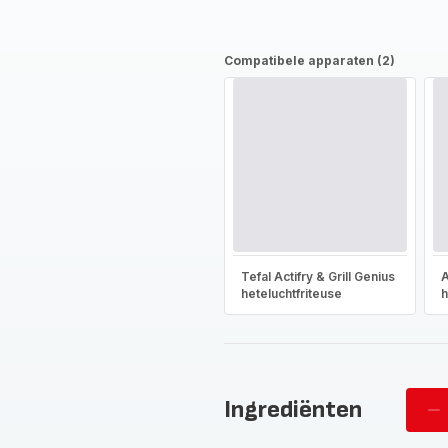
Compatibele apparaten (2)
Tefal Actifry & Grill Genius
A
heteluchtfriteuse
h
Ingrediënten
Ve
pe