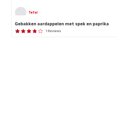
Tefal
Gebakken aardappelen met spek en paprika
1 Reviews
ratings.3.7