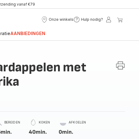
erzending vanaf €79
Onze winkels
Hulp nodig?
Onze
Hulp
Mijn
Mijn
winkels
nodig?
account
winke
ratie
AANBIEDINGEN
ardappelen met
rika
BEREIDEN
KOKEN
AFKOELEN
5min.
40min.
0min.