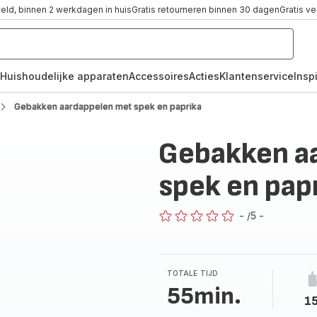
teld, binnen 2 werkdagen in huis
Gratis retourneren binnen 30 dagen
Gratis v
Huishoudelijke apparaten
Accessoires
Acties
Klantenservice
Inspi
Gebakken aardappelen met spek en paprika
Gebakken a
spek en pap
-
/5
-
ratings.0
TOTALE TIJD
55min.
1