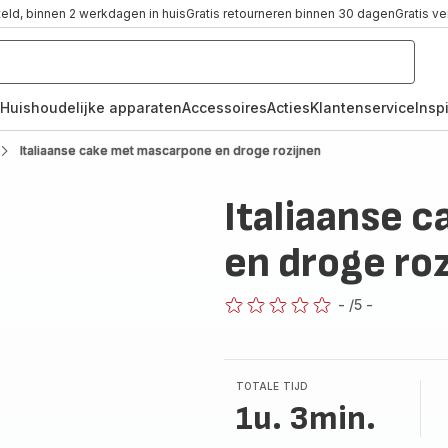
teld, binnen 2 werkdagen in huis
Gratis retourneren binnen 30 dagen
Gratis v
Huishoudelijke apparaten
Accessoires
Acties
Klantenservice
Inspi
Italiaanse cake met mascarpone en droge rozijnen
Italiaanse 
en droge ro
-
/5
-
ratings.0
TOTALE TIJD
1u. 3min.