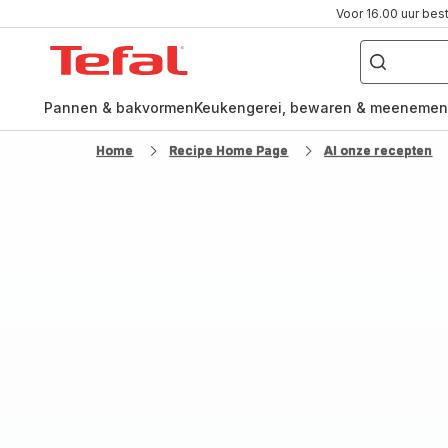
Voor 16.00 uur bes
Waar
ben
Tefal-
je
naar
startpagina
op
zoek?
Pannen & bakvormen
Keukengerei, bewaren & meenemen
Home
Recipe Home Page
Al onze recepten