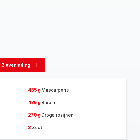
3 ovenlading
rwijder
Voeg
enlading
ovenlading
toe
435 g
Mascarpone
435 g
Bloem
270 g
Droge rozijnen
3
Zout