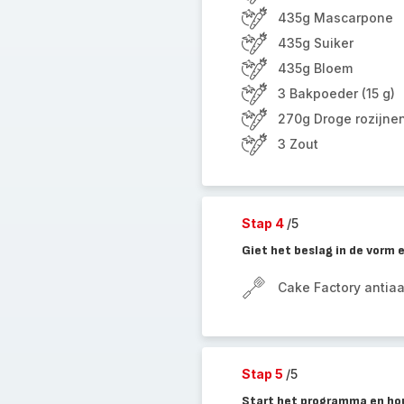
435g Mascarpone
435g Suiker
435g Bloem
3 Bakpoeder (15 g)
270g Droge rozijne
3 Zout
Stap 4
/5
Giet het beslag in de vorm 
Cake Factory antia
Stap 5
/5
Start het programma en hou