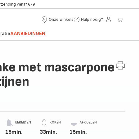
erzending vanaf €79
Onze winkels
Hulp nodig?
Onze
Hulp
Mijn
Mijn
winkels
nodig?
account
winke
ratie
AANBIEDINGEN
cake met mascarpone
zijnen
BEREIDEN
KOKEN
AFKOELEN
15min.
33min.
15min.