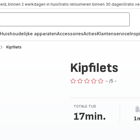
teld, binnen 2 werkdagen in huis
Gratis retourneren binnen 30 dagen
Gratis v
Huishoudelijke apparaten
Accessoires
Acties
Klantenservice
Inspi
Kipfilets
Kipfilets
-
/5
-
ratings.0
TOTALE TIJD
17min.
1m