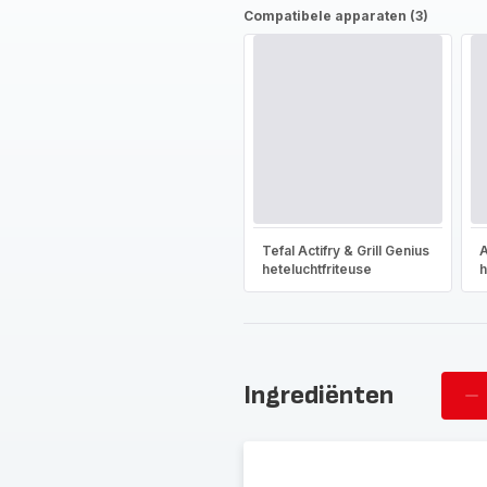
Compatibele apparaten (3)
Tefal Actifry & Grill Genius
A
heteluchtfriteuse
h
Ingrediënten
Ve
pe