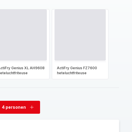
ctiFry Genius XL AH9608
ActiFry Genius FZ7600
eteluchtfriteuse
heteluchtfriteuse
4 personen
rwijder
Voeg
rsonen
personen
toe