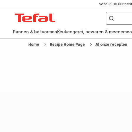
Voor 16.00 uur bes
Waar
ben
Tefal-
je
naar
startpagina
op
zoek?
Pannen & bakvormen
Keukengerei, bewaren & meenemen
Home
Recipe Home Page
Al onze recepten