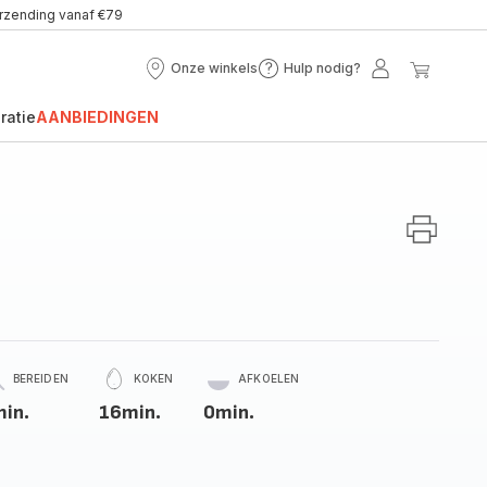
erzending vanaf €79
Onze winkels
Hulp nodig?
Onze
Hulp
Mijn
Mijn
winkels
nodig?
account
winke
ratie
AANBIEDINGEN
BEREIDEN
KOKEN
AFKOELEN
in.
16min.
0min.