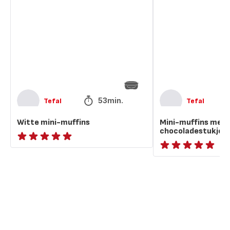
muffins
met
banaan
en
chocoladestukjes
53min.
Tefal
Tefal
Witte mini-muffins
Mini-muffins met 
chocoladestukjes
ratings.NaN
ratings.NaN