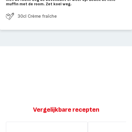
muffin met de room. Zet koel weg.
30cl Crème fraîche
Vergelijkbare recepten
Witte
Mini-
mini-
muffins