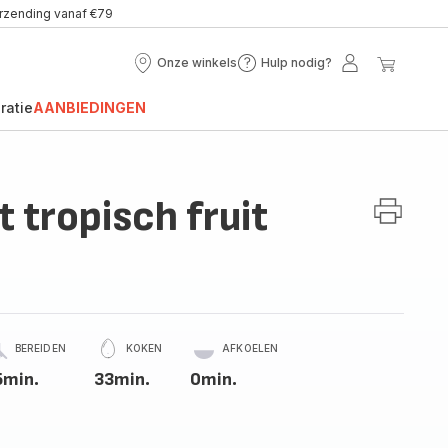
erzending vanaf €79
Onze winkels
Hulp nodig?
Onze
Hulp
Mijn
Mijn
winkels
nodig?
account
winke
ratie
AANBIEDINGEN
 tropisch fruit
BEREIDEN
KOKEN
AFKOELEN
5min.
33min.
0min.