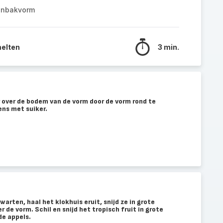
anbakvorm
melten
3 min.
 over de bodem van de vorm door de vorm rond te
ens met suiker.
kwarten, haal het klokhuis eruit, snijd ze in grote
 de vorm. Schil en snijd het tropisch fruit in grote
de appels.