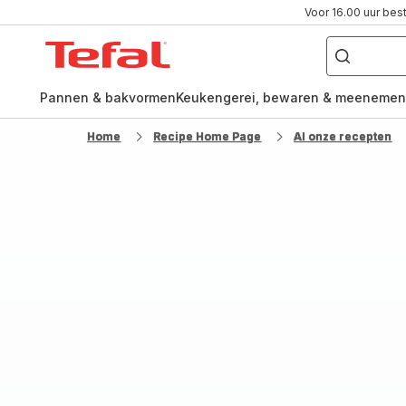
Voor 16.00 uur bes
Waar
ben
Tefal-
je
naar
startpagina
op
zoek?
Pannen & bakvormen
Keukengerei, bewaren & meenemen
Home
Recipe Home Page
Al onze recepten