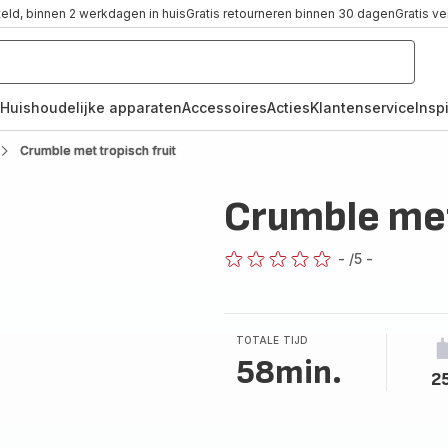
teld, binnen 2 werkdagen in huis
Gratis retourneren binnen 30 dagen
Gratis v
Huishoudelijke apparaten
Accessoires
Acties
Klantenservice
Inspi
Crumble met tropisch fruit
Crumble met
-
/5
-
ratings.0
TOTALE TIJD
58min.
2