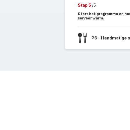
Stap 5
/5
Start het programma en hou
serveer warm.
P6 – Handmatige 