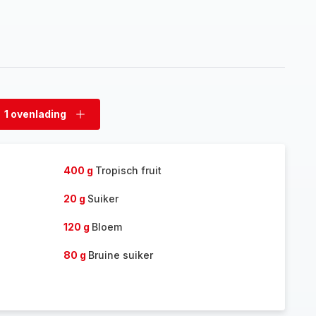
1 ovenlading
rwijder
Voeg
enlading
ovenlading
toe
400 g
Tropisch fruit
20 g
Suiker
120 g
Bloem
80 g
Bruine suiker